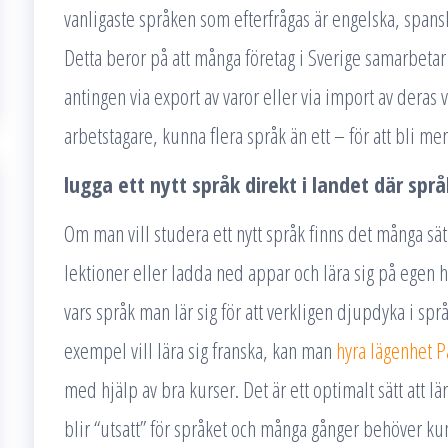
vanligaste språken som efterfrågas är engelska, spanska
Detta beror på att många företag i Sverige samarbetar
antingen via export av varor eller via import av deras 
arbetstagare, kunna flera språk än ett – för att bli m
lugga ett nytt språk direkt i landet där språ
Om man vill studera ett nytt språk finns det många sätt
lektioner eller ladda ned appar och lära sig på egen 
vars språk man lär sig för att verkligen djupdyka i spr
exempel vill lära sig franska, kan man
hyra lägenhet P
med hjälp av bra kurser. Det är ett optimalt sätt att lä
blir “utsatt” för språket och många gånger behöver kunn